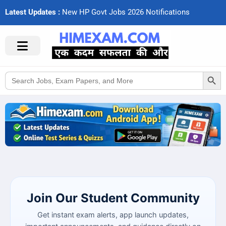
Latest Updates :
N
e
w
H
P
G
o
v
t
J
o
b
s
2
0
2
6
N
o
t
i
f
c
a
t
i
o
n
s
Search Button
Search
for:
Join Our Student Community
Get instant exam alerts, app launch updates,