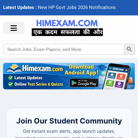
Latest Updates :
N
e
w
H
P
G
o
v
t
J
o
b
s
2
0
2
6
N
o
t
i
f
c
a
t
i
o
n
s
Search Button
Search
for:
Join Our Student Community
Get instant exam alerts, app launch updates,