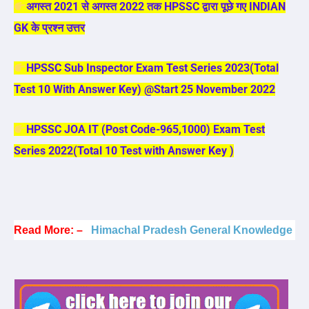
अगस्त 2021 से अगस्त 2022 तक HPSSC द्वारा पूछे गए INDIAN
GK के प्रश्न उत्तर
HPSSC Sub Inspector Exam Test Series 2023(Total
Test 10 With Answer Key) @Start 25 November 2022
HPSSC JOA IT (Post Code-965,1000) Exam Test
Series 2022(Total 10 Test with Answer Key )
Read More: –
Himachal Pradesh General Knowledge