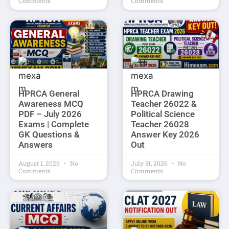
Comments
Comments
HPRCA General
HPRCA Drawing
Awareness MCQ
Teacher 26022 &
PDF – July 2026
Political Science
Exams | Complete
Teacher 26028
GK Questions &
Answer Key 2026
Answers
Out
August 1, 2026
No
July 31, 2026
No
Comments
Comments