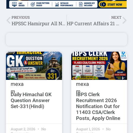
PREVIOUS
NEXT
HPSSC Hamirpur All Notifications:- 20 December 2022
HP Current Affairs 21 December 2022
Daily Himachal GK
IBPS Clerk
Question Answer
Recruitment 2026
Set-331(Hindi)
Notification Out for
11403 CSA/Clerk
Posts, Apply Online
August 2, 2026
No
August 1, 2026
No