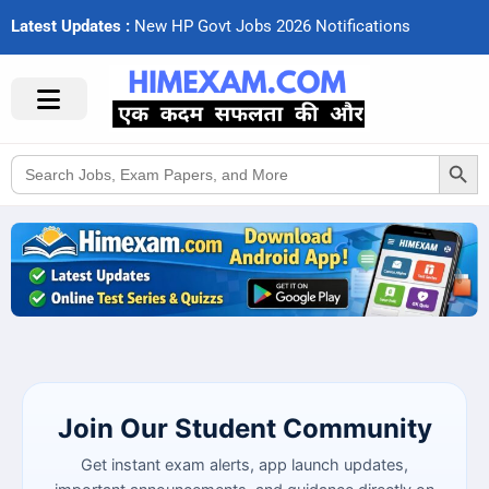
Latest Updates :
N
e
w
H
P
G
o
v
t
J
o
b
s
2
0
2
6
N
o
t
i
f
c
a
t
i
o
n
s
Search Button
Search
for:
Join Our Student Community
Get instant exam alerts, app launch updates,