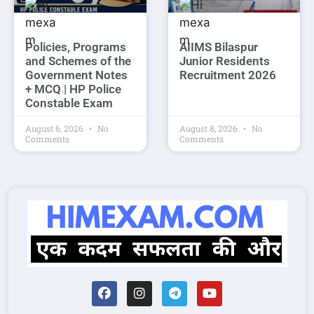
Policies, Programs
AIIMS Bilaspur
and Schemes of the
Junior Residents
Government Notes
Recruitment 2026
+ MCQ | HP Police
Constable Exam
August 6, 2026
No
August 8, 2026
No
Comments
Comments