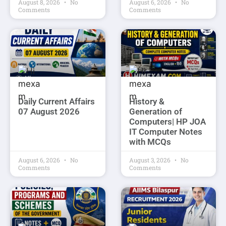
August 8, 2026
No
August 6, 2026
No
Comments
Comments
Daily Current Affairs
History &
07 August 2026
Generation of
Computers| HP JOA
IT Computer Notes
with MCQs
August 6, 2026
No
August 3, 2026
No
Comments
Comments