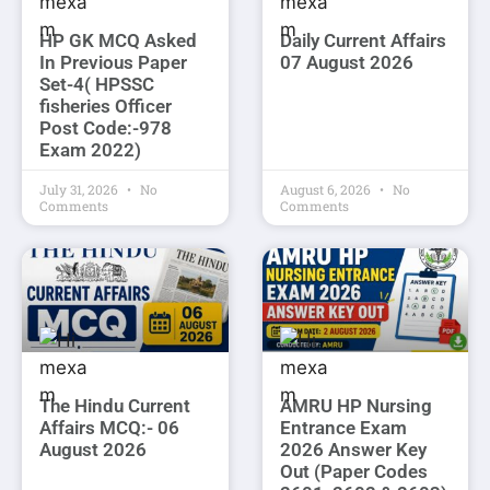
HP GK MCQ Asked
Daily Current Affairs
In Previous Paper
07 August 2026
Set-4( HPSSC
fisheries Officer
Post Code:-978
Exam 2022)
July 31, 2026
No
August 6, 2026
No
Comments
Comments
The Hindu Current
AMRU HP Nursing
Affairs MCQ:- 06
Entrance Exam
August 2026
2026 Answer Key
Out (Paper Codes