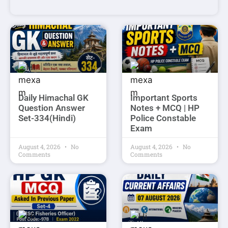
Daily Himachal GK
Important Sports
Question Answer
Notes + MCQ | HP
Set-334(Hindi)
Police Constable
Exam
August 4, 2026
No
August 4, 2026
No
Comments
Comments