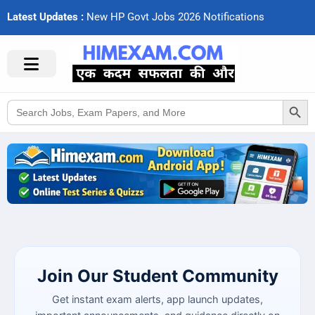
Latest Updates :
N
e
w
H
P
G
o
v
t
J
o
b
s
2
0
2
6
N
o
t
i
f
c
a
t
i
o
n
s
Search Button
Search
for:
Join Our Student Community
Get instant exam alerts, app launch updates,