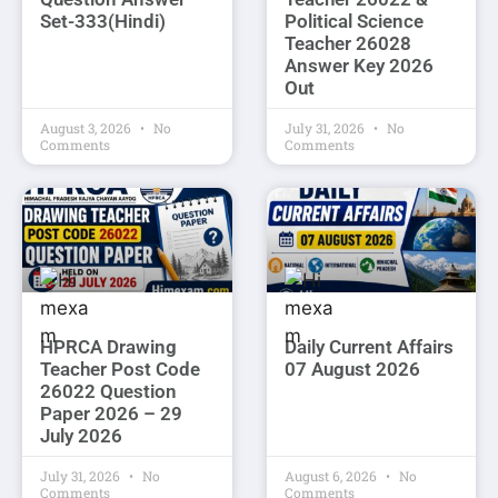
Set-333(Hindi)
Political Science
Teacher 26028
Answer Key 2026
Out
August 3, 2026
No
July 31, 2026
No
Comments
Comments
HPRCA Drawing
Daily Current Affairs
Teacher Post Code
07 August 2026
26022 Question
Paper 2026 – 29
July 2026
July 31, 2026
No
August 6, 2026
No
Comments
Comments