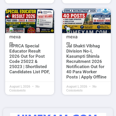
HPRCA Special
Jal Shakti Vibhag
Educator Result
Division No-I,
2026 Out for Post
Kasumpti Shimla
Code 25022 &
Recruitment 2026
25023 | Shortlisted
Notification Out for
Candidates List PDF,
40 Para Worker
Posts | Apply Offline
August 1, 2026
No
August 1, 2026
No
Comments
Comments