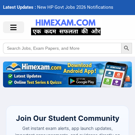
Latest Updates :
N
e
w
H
P
G
o
v
t
J
o
b
s
2
0
2
6
N
o
t
i
f
c
a
t
i
o
n
s
Search Button
Search
for:
Join Our Student Community
Get instant exam alerts, app launch updates,