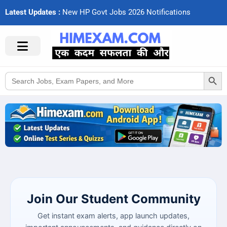
Latest Updates :
N
e
w
H
P
G
o
v
t
J
o
b
s
2
0
2
6
N
o
t
i
f
c
a
t
i
o
n
s
Search Button
Search
for:
Join Our Student Community
Get instant exam alerts, app launch updates,