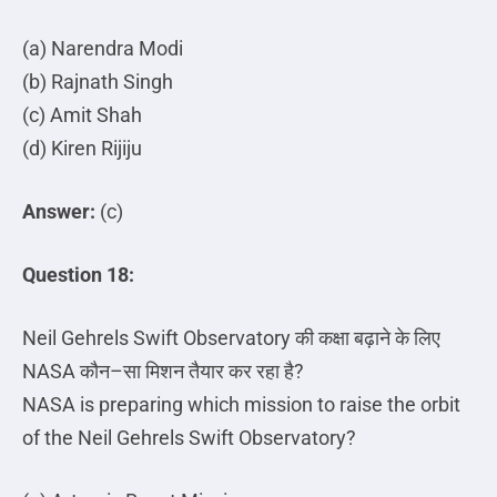
(a) Narendra Modi
(b) Rajnath Singh
(c) Amit Shah
(d) Kiren Rijiju
Answer:
(c)
Question 18:
Neil Gehrels Swift Observatory
की
कक्षा
बढ़ाने
के
लिए
NASA
कौन
–
सा
मिशन
तैयार
कर
रहा
है
?
NASA is preparing which mission to raise the orbit
of the Neil Gehrels Swift Observatory?