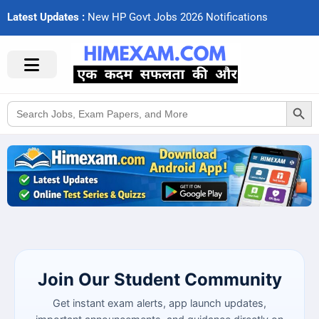
Latest Updates :
N
e
w
H
P
G
o
v
t
J
o
b
s
2
0
2
6
N
o
t
i
f
c
a
t
i
o
n
s
Search Button
Search
for:
Join Our Student Community
Get instant exam alerts, app launch updates,