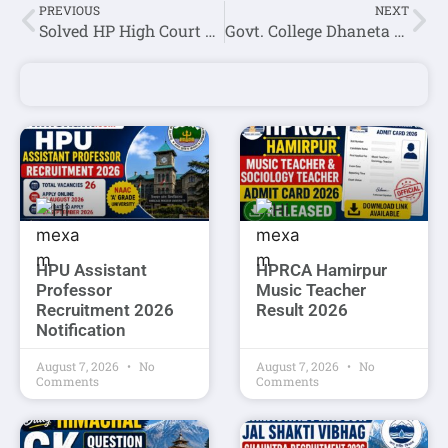
PREVIOUS
NEXT
Solved HP High Court Clerk Question Paper Held On 28 June 2026
Govt. College Dhaneta Hamirpur Walk-in Interview 2026 for Guest Faculty in Data Science & Artificial Intelligence
HPU Assistant
HPRCA Hamirpur
Professor
Music Teacher
Recruitment 2026
Result 2026
Notification
August 7, 2026
No
August 7, 2026
No
Comments
Comments