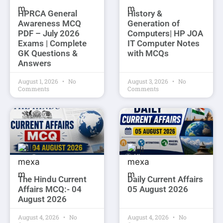
HPRCA General
History &
Awareness MCQ
Generation of
PDF – July 2026
Computers| HP JOA
Exams | Complete
IT Computer Notes
GK Questions &
with MCQs
Answers
August 1, 2026
No
August 3, 2026
No
Comments
Comments
The Hindu Current
Daily Current Affairs
Affairs MCQ:- 04
05 August 2026
August 2026
August 4, 2026
No
August 4, 2026
No