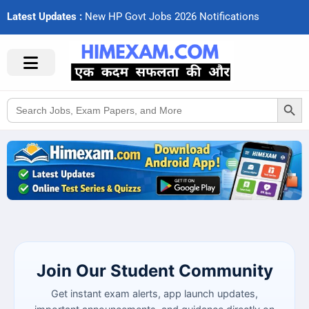
Latest Updates :
N
e
w
H
P
G
o
v
t
J
o
b
s
2
0
2
6
N
o
t
i
f
c
a
t
i
o
n
s
Search Button
Search
for:
Join Our Student Community
Get instant exam alerts, app launch updates,