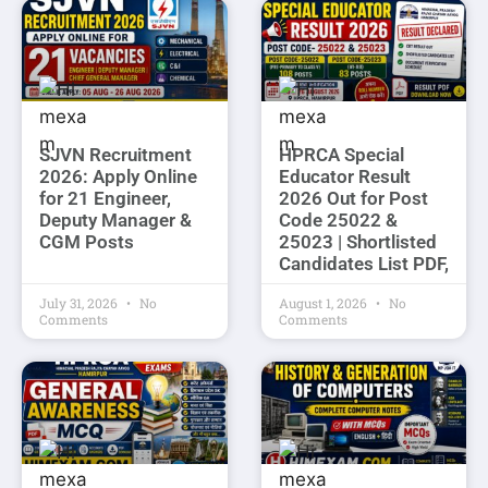
SJVN Recruitment
HPRCA Special
2026: Apply Online
Educator Result
for 21 Engineer,
2026 Out for Post
Deputy Manager &
Code 25022 &
CGM Posts
25023 | Shortlisted
Candidates List PDF,
July 31, 2026
No
August 1, 2026
No
Comments
Comments