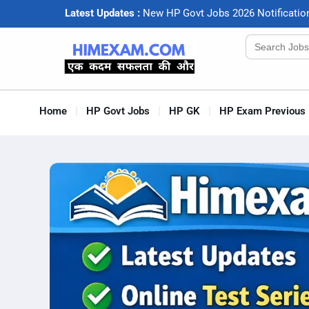
Latest Updates :
N
e
w
H
P
G
o
v
t
J
o
b
s
2
0
2
6
N
o
t
i
f
c
a
t
i
o
Search
for:
Home
HP Govt Jobs
HP GK
HP Exam Previous 