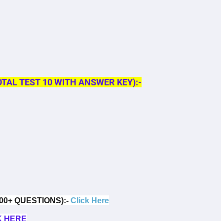
TAL TEST 10 WITH ANSWER KEY):-
0+ QUESTIONS):-
Click Here
K HERE