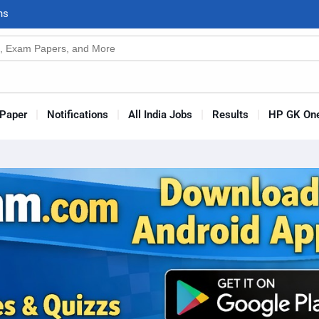
n
s
Paper
Notifications
All India Jobs
Results
HP GK One