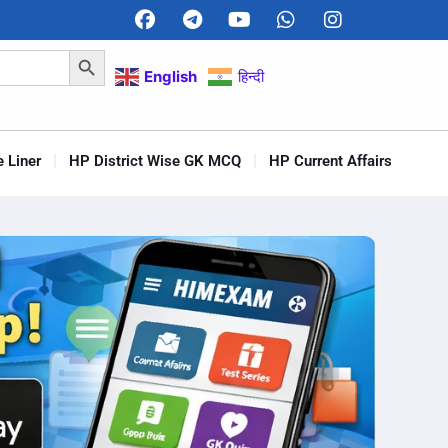
Search Button
English
हिन्दी
 Liner
HP District Wise GK MCQ
HP Current Affairs