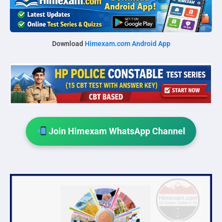
Download
Himexam.com Android App
Join Himexam WhatsApp Channel