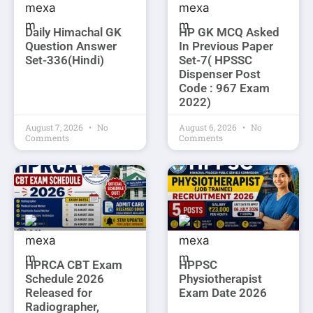
Daily Himachal GK
HP GK MCQ Asked
Question Answer
In Previous Paper
Set-336(Hindi)
Set-7( HPSSC
Dispenser Post
Code : 967 Exam
2022)
August 7, 2026
No
August 6, 2026
No
Comments
Comments
HPRCA CBT Exam
HPPSC
Schedule 2026
Physiotherapist
Released for
Exam Date 2026
Radiographer,