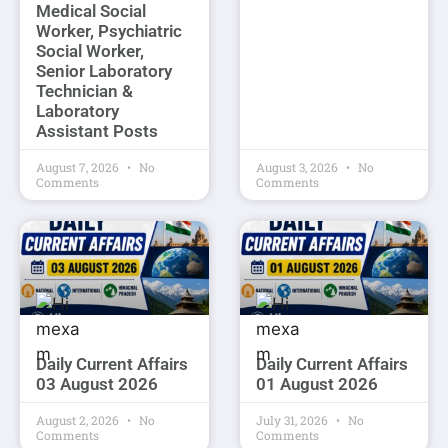
Medical Social
Worker, Psychiatric
Social Worker,
Senior Laboratory
Technician &
Laboratory
Assistant Posts
August 7, 2026
No
August 3, 2026
No
Comments
Comments
Daily Current Affairs
Daily Current Affairs
03 August 2026
01 August 2026
August 2, 2026
No
July 31, 2026
No
Comments
Comments