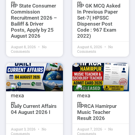
HP State Consumer
HP GK MCQ Asked
Commission
In Previous Paper
Recruitment 2026 –
Set-7( HPSSC
Bailiff & Driver
Dispenser Post
Posts, Apply by 25
Code : 967 Exam
August 2026
2022)
August 8, 2026
No
August 6, 2026
No
Comments
Comments
Daily Current Affairs
HPRCA Hamirpur
04 August 2026 I
Music Teacher
Result 2026
August 3, 2026
No
August 7, 2026
No
Comments
Comments