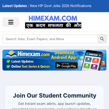
Latest Updates :
N
e
w
H
P
G
o
v
t
J
o
b
s
2
0
2
6
N
o
t
i
f
c
a
t
i
o
n
s
Search Button
Search
for:
Join Our Student Community
Get instant exam alerts, app launch updates,