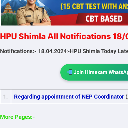
HPU Shimla All Notifications 1
Notifications:- 18.04.2024
:-
HPU Shimla Today Lates
Join Himexam WhatsAp
1.
Regarding appointment of NEP Coordinator
More Pages:-