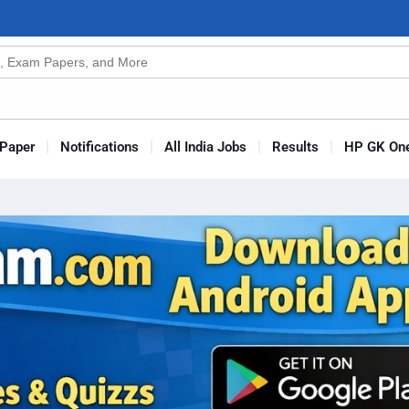
n
s
Paper
Notifications
All India Jobs
Results
HP GK One