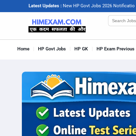
Latest Updates :
N
e
w
H
P
G
o
v
t
J
o
b
s
2
0
2
6
N
o
t
i
f
c
a
t
i
o
Search
for:
Home
HP Govt Jobs
HP GK
HP Exam Previous 