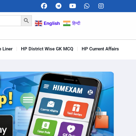
Search Button
English
हिन्दी
 Liner
HP District Wise GK MCQ
HP Current Affairs