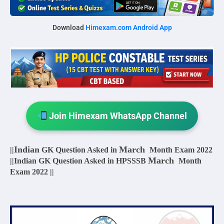
Download
Himexam.com Android App
Join Himexam WhatsApp Channel
Indian
March
||
GK Question Asked in
Month Exam 2022
March
||Indian GK Question Asked in HPSSSB
Month
Exam 2022 ||