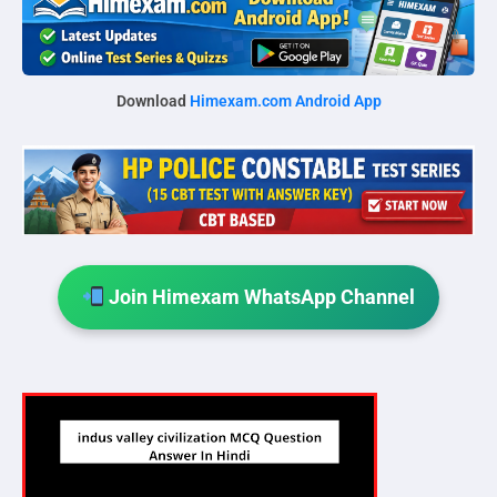
Download
Himexam.com Android App
Join Himexam WhatsApp Channel