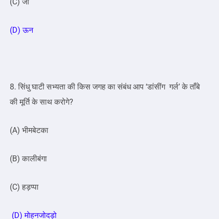
(C) जौ
(D) ऊन
8. सिंधु घाटी सभ्यता की किस जगह का संबंध आप ‘डांसींग गर्ल’ के ताँबे
की मूर्ति के साथ करोगे?
(A) भीमबेटका
(B) कालीबंगा
(C) हड़प्पा
(D) मोहनजोदड़ो