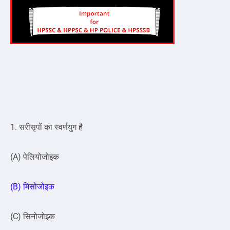
1. सरीसृपों का स्वर्णयुग है
(A) पेलियोजोइक
(B) मिसोजोइक
(C) सिनोजोइक