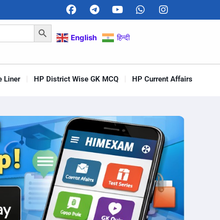
Search Button
English
हिन्दी
 Liner
HP District Wise GK MCQ
HP Current Affairs