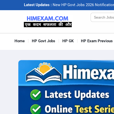
Latest Updates :
N
e
w
H
P
G
o
v
t
J
o
b
s
2
0
2
6
N
o
t
i
f
c
a
t
i
o
Search
for:
Home
HP Govt Jobs
HP GK
HP Exam Previous 