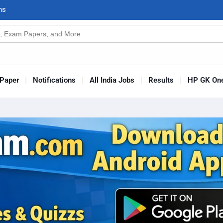
n
s
Paper
Notifications
All India Jobs
Results
HP GK One