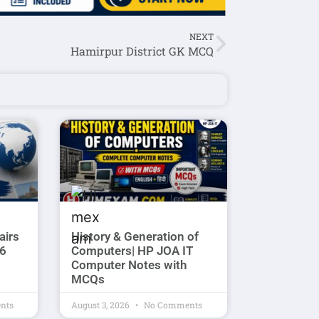
NEXT
Hamirpur District GK MCQ
airs
History & Generation of
26
Computers| HP JOA IT
Computer Notes with
MCQs
nts
August 3, 2026
No Comments