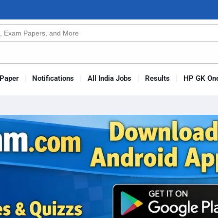
n
s
Paper
Notifications
All India Jobs
Results
HP GK One