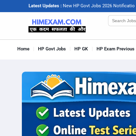
Latest Updates :
N
e
w
H
P
G
o
v
t
J
o
b
s
2
0
2
6
N
o
t
i
f
c
a
t
i
o
Search
for:
Home
HP Govt Jobs
HP GK
HP Exam Previous 