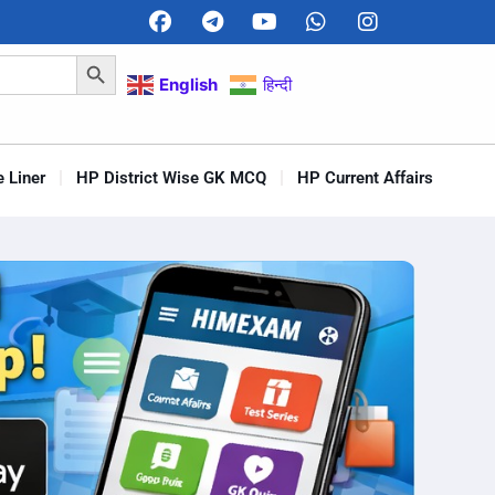
Search Button
English
हिन्दी
 Liner
HP District Wise GK MCQ
HP Current Affairs