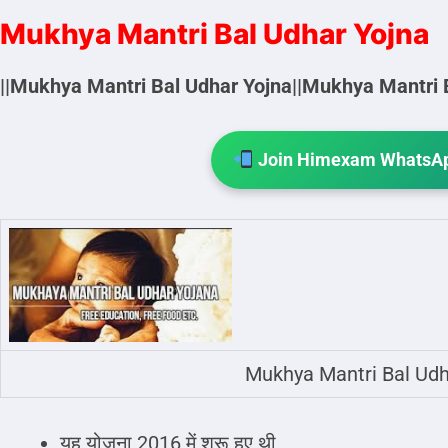
Mukhya Mantri Bal Udhar Yojna
||Mukhya Mantri Bal Udhar Yojna||Mukhya Mantri Ba
Join Himexam WhatsAp
Mukhya Mantri Bal Udh
यह योजना 2016 में शुरू हुए थी