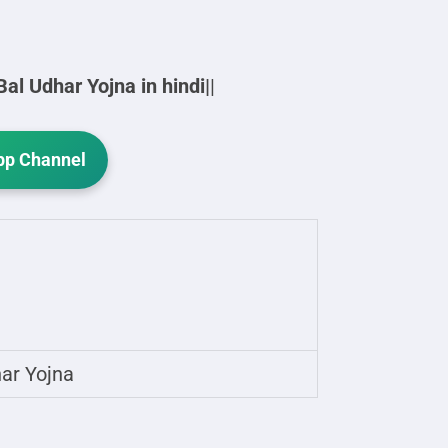
l Udhar Yojna in hindi|
|
p Channel
ar Yojna