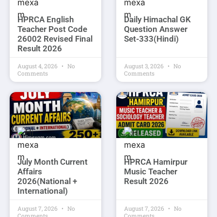
HPRCA English
Daily Himachal GK
Teacher Post Code
Question Answer
26002 Revised Final
Set-333(Hindi)
Result 2026
August 4, 2026
No
August 3, 2026
No
Comments
Comments
July Month Current
HPRCA Hamirpur
Affairs
Music Teacher
2026(National +
Result 2026
International)
August 7, 2026
No
August 7, 2026
No
Comments
Comments