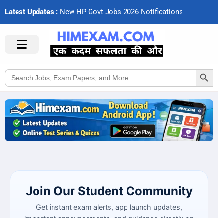
Latest Updates :
N
e
w
H
P
G
o
v
t
J
o
b
s
2
0
2
6
N
o
t
i
f
c
a
t
i
o
n
s
Search Button
Search
for:
Join Our Student Community
Get instant exam alerts, app launch updates,