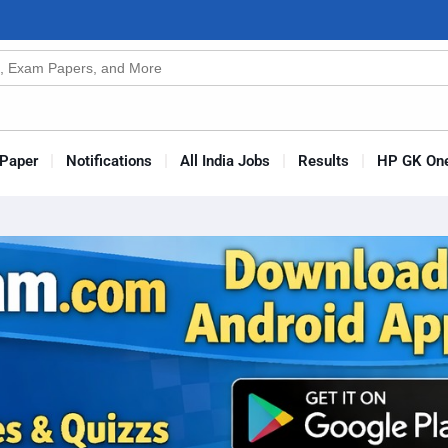
n
s
Paper
Notifications
All India Jobs
Results
HP GK One