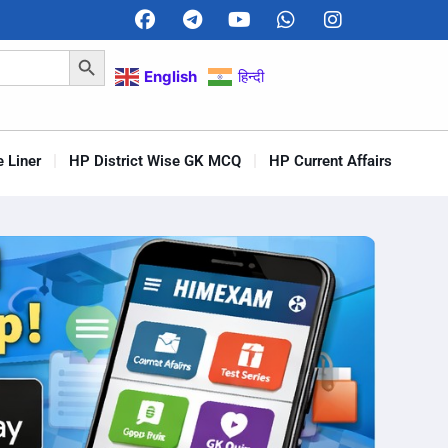
Search Button
English
हिन्दी
 Liner
HP District Wise GK MCQ
HP Current Affairs