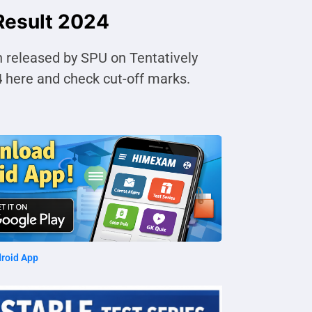
Result 2024
 released by SPU on Tentatively
4
here and check cut-off marks.
roid App