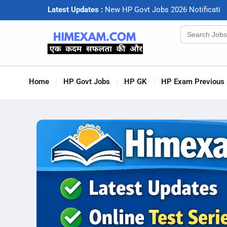
Latest Updates :
N
e
w
H
P
G
o
v
t
J
o
b
s
2
0
2
6
N
o
t
i
f
c
a
t
i
o
Search
for:
Home
HP Govt Jobs
HP GK
HP Exam Previous 