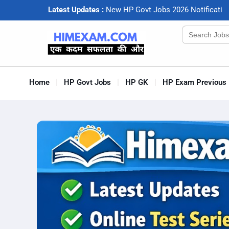
Latest Updates :
N
e
w
H
P
G
o
v
t
J
o
b
s
2
0
2
6
N
o
t
i
f
c
a
t
i
o
Search
for:
Home
HP Govt Jobs
HP GK
HP Exam Previous 