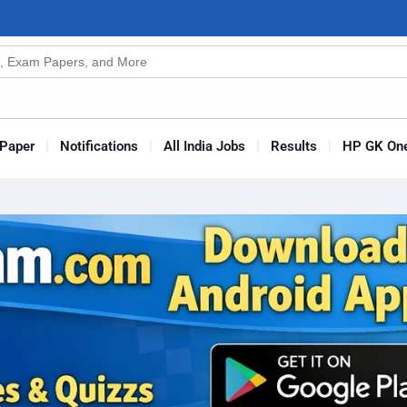
n
s
Paper
Notifications
All India Jobs
Results
HP GK One