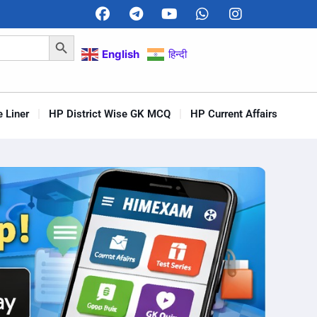
Search Button
English
हिन्दी
 Liner
HP District Wise GK MCQ
HP Current Affairs