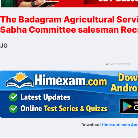
The Badagram Agricultural Serv
Sabha Committee salesman Rec
JO
Advertisement
Download
Himexam.com And