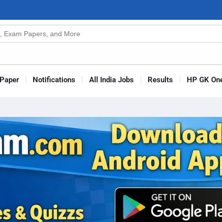
n
s
Paper
Notifications
All India Jobs
Results
HP GK One