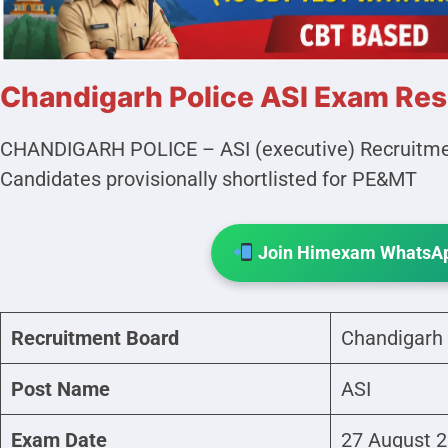
Chandigarh Police ASI Exam Res
CHANDIGARH POLICE – ASI (executive) Recruitmen
Candidates provisionally shortlisted for PE&MT
Join Himexam WhatsAp
Recruitment Board
Chandigarh 
Post Name
ASI
Exam Date
27 August 