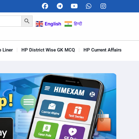
Search Button
English
हिन्दी
 Liner
HP District Wise GK MCQ
HP Current Affairs