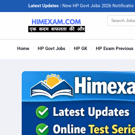
Latest Updates :
N
e
w
H
P
G
o
v
t
J
o
b
s
2
0
2
6
N
o
t
i
f
c
a
t
i
o
Search
for:
Home
HP Govt Jobs
HP GK
HP Exam Previous 