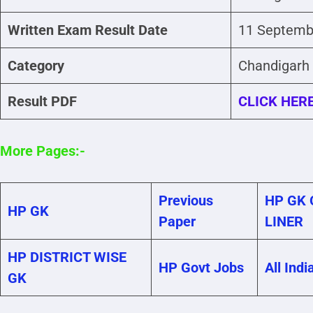
Written Exam Result Date
11 Septemb
Category
Chandigarh 
Result PDF
CLICK HER
More Pages:-
Previous
HP GK 
HP GK
Paper
LINER
HP DISTRICT WISE
HP Govt Jobs
All Indi
GK