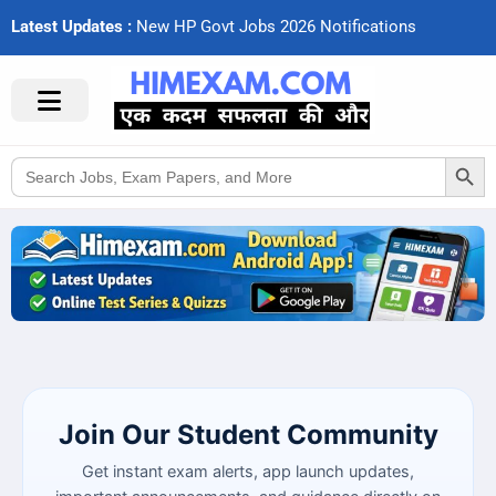
Latest Updates :
N
e
w
H
P
G
o
v
t
J
o
b
s
2
0
2
6
N
o
t
i
f
c
a
t
i
o
n
s
Search Button
Search
for:
Join Our Student Community
Get instant exam alerts, app launch updates,