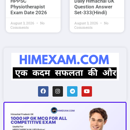
HPPSC
Daily Himachal GK
Physiotherapist
Question Answer
Exam Date 2026
Set-333(Hindi)
August 3, 2026
No
August 3, 2026
No
Comments
Comments