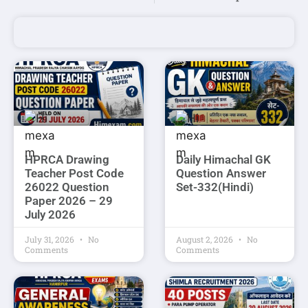
HPRCA Drawing
Daily Himachal GK
Teacher Post Code
Question Answer
26022 Question
Set-332(Hindi)
Paper 2026 – 29
July 2026
July 31, 2026
No
August 2, 2026
No
Comments
Comments