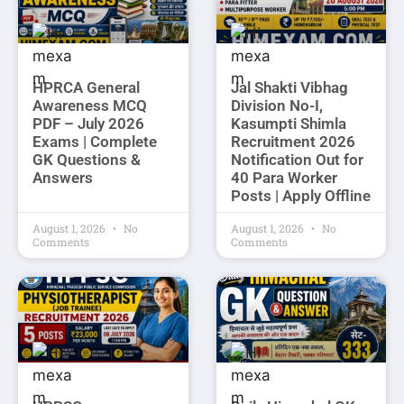
HPRCA General
Jal Shakti Vibhag
Awareness MCQ
Division No-I,
PDF – July 2026
Kasumpti Shimla
Exams | Complete
Recruitment 2026
GK Questions &
Notification Out for
Answers
40 Para Worker
Posts | Apply Offline
August 1, 2026
No
August 1, 2026
No
Comments
Comments