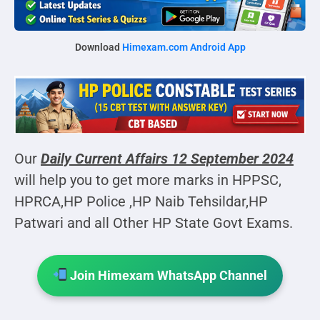
Download
Himexam.com Android App
Our
Daily Current Affairs
12 September 2024
will help you to get more marks in HPPSC,
HPRCA,HP Police ,HP Naib Tehsildar,HP
Patwari and all Other HP State Govt Exams.
Join Himexam WhatsApp Channel