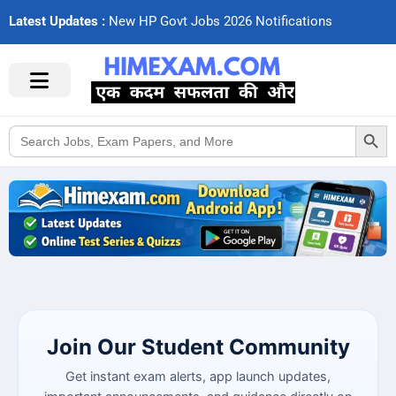
Latest Updates :
N
e
w
H
P
G
o
v
t
J
o
b
s
2
0
2
6
N
o
t
i
f
c
a
t
i
o
n
s
Search Button
Search
for:
Join Our Student Community
Get instant exam alerts, app launch updates,