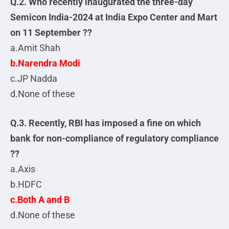
Q.2. Who recently inaugurated the three-day
Semicon India-2024 at India Expo Center and Mart
on 11 September ??
a.Amit Shah
b.Narendra Modi
c.JP Nadda
d.None of these
Q.3. Recently, RBI has imposed a fine on which
bank for non-compliance of regulatory compliance
??
a.Axis
b.HDFC
c.Both A and B
d.None of these