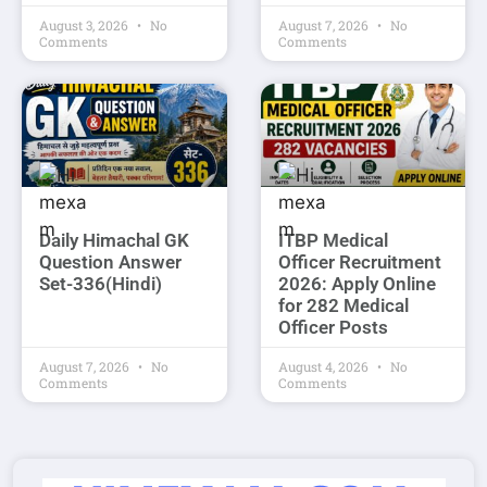
August 3, 2026
No
August 7, 2026
No
Comments
Comments
Daily Himachal GK
ITBP Medical
Question Answer
Officer Recruitment
Set-336(Hindi)
2026: Apply Online
for 282 Medical
Officer Posts
August 7, 2026
No
August 4, 2026
No
Comments
Comments