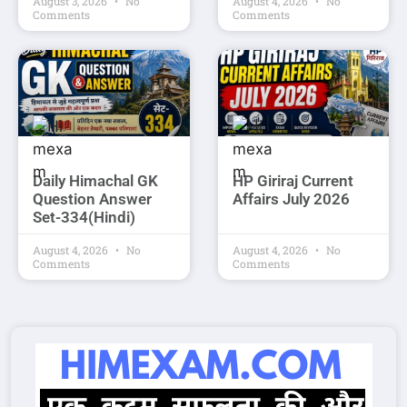
August 3, 2026
No
August 4, 2026
No
Comments
Comments
Daily Himachal GK
HP Giriraj Current
Question Answer
Affairs July 2026
Set-334(Hindi)
August 4, 2026
No
August 4, 2026
No
Comments
Comments