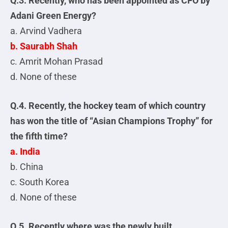
Q.3. Recently, who has been appointed as CFO by
Adani Green Energy?
a. Arvind Vadhera
b. Saurabh Shah
c. Amrit Mohan Prasad
d. None of these
Q.4. Recently, the hockey team of which country
has won the title of “Asian Champions Trophy” for
the fifth time?
a. India
b. China
c. South Korea
d. None of these
Q.5. Recently where was the newly built