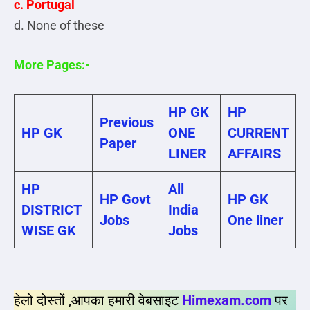
c. Portugal
d. None of these
More Pages:-
HP GK
HP
Previous
HP GK
ONE
CURRENT
Paper
LINER
AFFAIRS
HP
All
HP Govt
HP GK
DISTRICT
India
Jobs
One liner
WISE GK
Jobs
हेलो दोस्तों ,आपका हमारी वेबसाइट
Himexam.com
पर