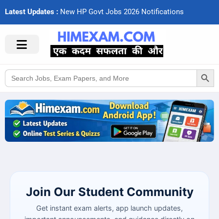
Latest Updates :
N
e
w
H
P
G
o
v
t
J
o
b
s
2
0
2
6
N
o
t
i
f
c
a
t
i
o
n
s
Search Button
Search
for:
Join Our Student Community
Get instant exam alerts, app launch updates,