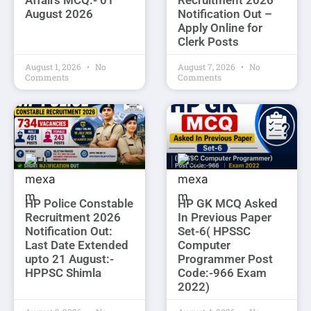
Affairs MCQ:- 01
Recruitment 2026
August 2026
Notification Out –
Apply Online for
Clerk Posts
August 1, 2026
No
August 7, 2026
No
Comments
Comments
HP Police Constable
HP GK MCQ Asked
Recruitment 2026
In Previous Paper
Notification Out:
Set-6( HPSSC
Last Date Extended
Computer
upto 21 August:-
Programmer Post
HPPSC Shimla
Code:-966 Exam
2022)