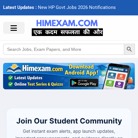
Latest Updates :
N
e
w
H
P
G
o
v
t
J
o
b
s
2
0
2
6
N
o
t
i
f
c
a
t
i
o
n
s
Search Button
Search
for:
Join Our Student Community
Get instant exam alerts, app launch updates,