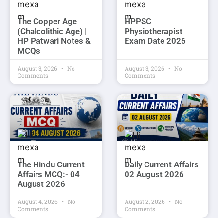
The Copper Age
HPPSC
(Chalcolithic Age) |
Physiotherapist
HP Patwari Notes &
Exam Date 2026
MCQs
August 3, 2026
No
August 3, 2026
No
Comments
Comments
The Hindu Current
Daily Current Affairs
Affairs MCQ:- 04
02 August 2026
August 2026
August 4, 2026
No
August 2, 2026
No
Comments
Comments