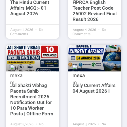
The Hindu Current
HPRCA English
Affairs MCQ:- 01
Teacher Post Code
August 2026
26002 Revised Final
Result 2026
August 1, 2026
No
August 4, 2026
No
Comments
Comments
Jal Shakti Vibhag
Daily Current Affairs
Paonta Sahib
04 August 2026 I
Recruitment 2026
Notification Out for
10 Para Worker
Posts | Offline Form
August 5, 2026
No
August 3, 2026
No