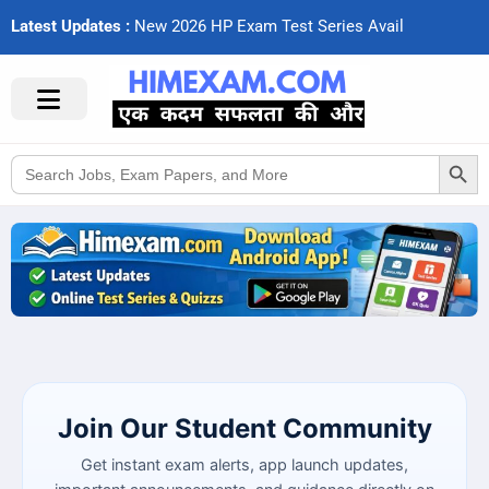
Latest Updates :
N
e
w
2
0
2
6
H
P
E
x
a
m
T
e
s
t
S
e
r
i
e
s
A
v
a
i
l
a
b
l
e
Search Button
Search
for:
Join Our Student Community
Get instant exam alerts, app launch updates,