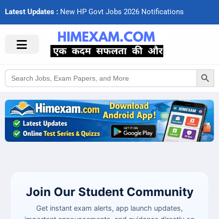
Latest Updates :
N
e
w
H
P
G
o
v
t
J
o
b
s
2
0
2
6
N
o
t
i
f
c
a
t
i
o
n
s
Search Button
Search
for:
Join Our Student Community
Get instant exam alerts, app launch updates,