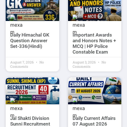
Daily Himachal GK
Important Awards
Question Answer
and Honors Notes +
Set-336(Hindi)
MCQ | HP Police
Constable Exam
August 7, 2026
No
August 3, 2026
No
Comments
Comments
Jal Shakti Division
Daily Current Affairs
Sunni Recruitment
07 August 2026