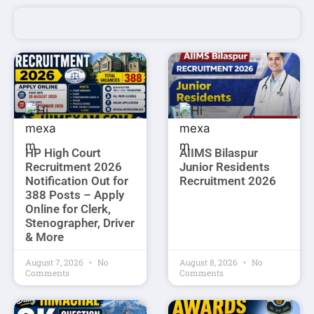
HP High Court
AIIMS Bilaspur
Recruitment 2026
Junior Residents
Notification Out for
Recruitment 2026
388 Posts – Apply
Online for Clerk,
Stenographer, Driver
& More
August 7, 2026
No
August 8, 2026
No
Comments
Comments