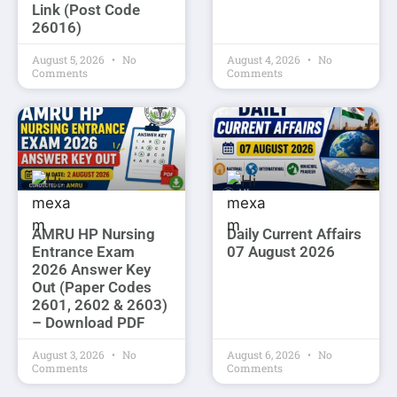
Link (Post Code
26016)
August 5, 2026
No
August 4, 2026
No
Comments
Comments
AMRU HP Nursing
Daily Current Affairs
Entrance Exam
07 August 2026
2026 Answer Key
Out (Paper Codes
2601, 2602 & 2603)
– Download PDF
August 3, 2026
No
August 6, 2026
No
Comments
Comments