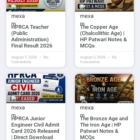
HPRCA Teacher
The Copper Age
(Public
(Chalcolithic Age) |
Administration)
HP Patwari Notes &
Final Result 2026
MCQs
August 7, 2026
No
August 3, 2026
No
Comments
Comments
HPRCA Junior
The Bronze Age and
Engineer Civil Admit
The Iron Age | HP
Card 2026 Released
Patwari Notes &
| Direct Download
MCQs