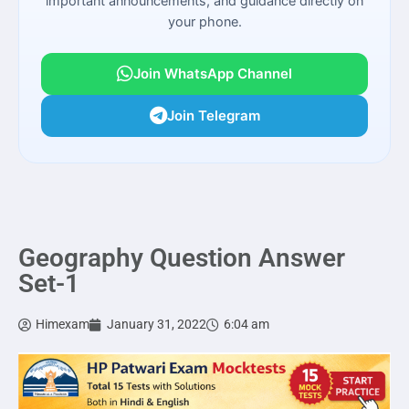
important announcements, and guidance directly on
your phone.
Join WhatsApp Channel
Join Telegram
Geography Question Answer
Set-1
Himexam
January 31, 2022
6:04 am