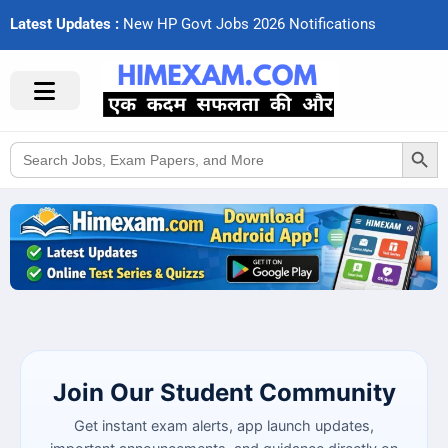
Latest Updates :
N
e
w
H
P
G
o
v
t
J
o
b
s
2
0
2
6
N
o
t
i
f
c
a
t
i
o
n
s
Search Button
Search
for:
Join Our Student Community
Get instant exam alerts, app launch updates,