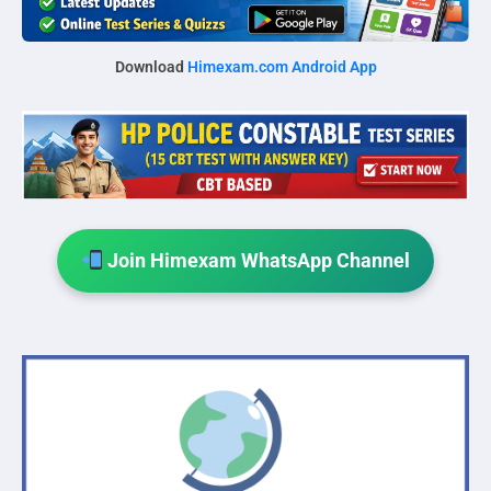
Download
Himexam.com Android App
Join Himexam WhatsApp Channel