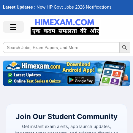
Latest Updates :
N
e
w
H
P
G
o
v
t
J
o
b
s
2
0
2
6
N
o
t
i
f
c
a
t
i
o
n
s
Search Button
Search
for:
Join Our Student Community
Get instant exam alerts, app launch updates,