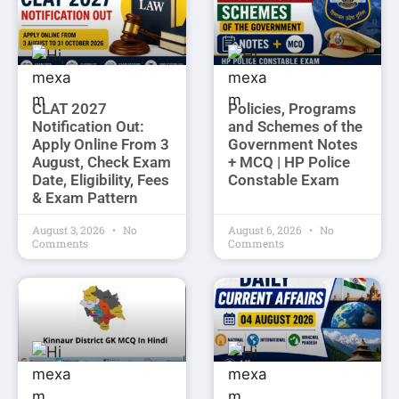
CLAT 2027
Policies, Programs
Notification Out:
and Schemes of the
Apply Online From 3
Government Notes
August, Check Exam
+ MCQ | HP Police
Date, Eligibility, Fees
Constable Exam
& Exam Pattern
August 3, 2026
No
August 6, 2026
No
Comments
Comments