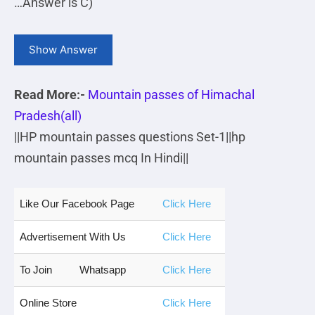
…
Answer is C)
Show Answer
Read More:-
Mountain passes of Himachal
Pradesh(all)
||HP mountain passes questions Set-1||hp
mountain passes mcq In Hindi||
Like Our Facebook Page
Click Here
Advertisement With Us
Click Here
To Join
Whatsapp
Click Here
Online Store
Click Here