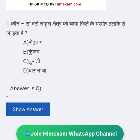
1.कौन – सा दर्रा लाहुल क्षेत्र को चम्बा जिले के भरमौर इलाके से
जोड़ता है ?
A)रोहतांग
B)कुंजम
C)कुगती
D)बारालाचा
…
Answer is C)
“
Show Answer
Join Himexam WhatsApp Channel