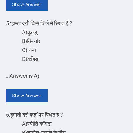
Show Answer
5.‘हाम्टा दर्रा’ किस जिले में स्थित है ?
A)कुल्लू
B)किन्नौर
C)चम्बा
D)काँगड़ा
…
Answer is A)
Show Answer
6.कुगती दर्रा कहाँ पर स्थित है ?
A)स्पीति-काँगड़ा
B)लाहौल-भरमौर के बीच