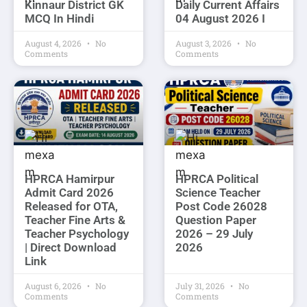
Kinnaur District GK
Daily Current Affairs
MCQ In Hindi
04 August 2026 I
August 4, 2026
No
August 3, 2026
No
Comments
Comments
HPRCA Hamirpur
HPRCA Political
Admit Card 2026
Science Teacher
Released for OTA,
Post Code 26028
Teacher Fine Arts &
Question Paper
Teacher Psychology
2026 – 29 July
| Direct Download
2026
Link
August 6, 2026
No
July 31, 2026
No
Comments
Comments