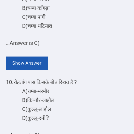
B)चम्बा-काँगड़ा
C)चम्बा-पांगी
D)चम्बा-भटियात
…
Answer is C)
Show Answer
10.रोहतांग पास किसके बीच स्थित है ?
A)चम्बा-भरमौर
B)किन्नौर-लाहौल
C)कुल्लू-लाहौल
D)कुल्लू-स्पीति