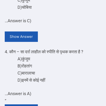
C)कुंजुम
D)चोबिया
…
Answer is C)
Show Answer
4. कौन – सा दर्रा लाहौल को स्पीति से पृथक करता है ?
A)कुंजुम
B)रोहतांग
C)बारालाचा
D)इनमें से कोई नहीं
…
Answer is A)
“